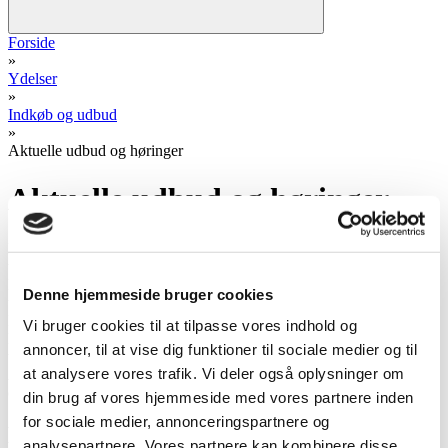
Forside
»
Ydelser
»
Indkøb og udbud
»
Aktuelle udbud og høringer
Aktuelle udbud og høringer
Forsyningsservice anvender udbudssystemet Mercell Udbudsportal
til håndtering af udbud.
Mercell Udbudsportal er en digital løsning for gennemførelse af
Denne hjemmeside bruger cookies
udbudsprocesser.
Det er kun muligt at deltage i udbud fra Forsyningsservice via
Vi bruger cookies til at tilpasse vores indhold og
Mercell Udbudsportal. Det er nemt og omkostningsfrit for dig som
annoncer, til at vise dig funktioner til sociale medier og til
tilbudsgiver.
at analysere vores trafik. Vi deler også oplysninger om
Aktuelle udbud og høringer kan fremsøges via ”udbudsvagten.dk”
(
Søg efter udbud og opgaver | UdbudsVagten
)
din brug af vores hjemmeside med vores partnere inden
for sociale medier, annonceringspartnere og
Høringer
analysepartnere. Vores partnere kan kombinere disse