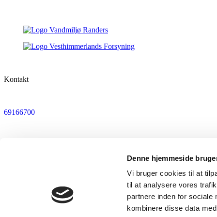
Kontakt
69166700
info@fssv.dk
Denne hjemmeside bruger
Vi bruger cookies til at til
Send sikker mail
til at analysere vores tra
partnere inden for sociale
kombinere disse data med a
Følg os på LinkedIn