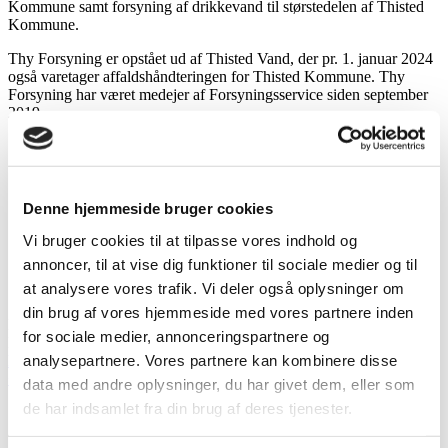
Kommune samt forsyning af drikkevand til størstedelen af Thisted
Kommune.
Thy Forsyning er opstået ud af Thisted Vand, der pr. 1. januar 2024
også varetager affaldshåndteringen for Thisted Kommune. Thy
Forsyning har været medejer af Forsyningsservice siden september
2019.
Hvorfor er Thy Forsyning en del af
Denne hjemmeside bruger cookies
Forsyningsservice?
Vi bruger cookies til at tilpasse vores indhold og
annoncer, til at vise dig funktioner til sociale medier og til
at analysere vores trafik. Vi deler også oplysninger om
din brug af vores hjemmeside med vores partnere inden
Helle Korsgaard
for sociale medier, annonceringspartnere og
Direktør
analysepartnere. Vores partnere kan kombinere disse
hk@thistedvand.dk
+45 2058 7099
data med andre oplysninger, du har givet dem, eller som
de har indsamlet fra din brug af deres tjenester.
”Specialistkompetencer og videndeling er for Thy Forsyning
nøgleord i samarbejdet i Forsyningsservice A/S.